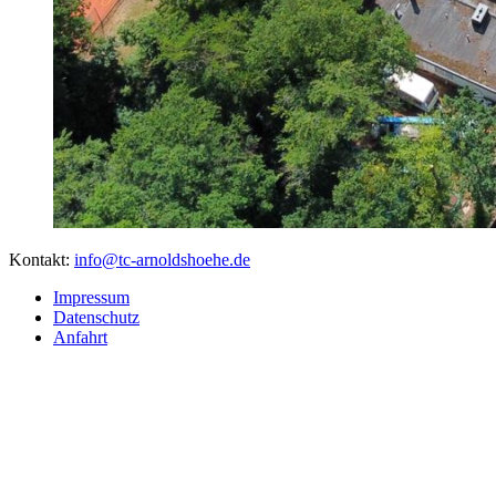
Kontakt
:
info@tc-arnoldshoehe.de
Impressum
Datenschutz
Anfahrt